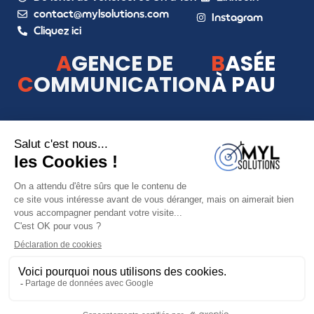
contact@mylsolutions.com
Instagram
Cliquez ici
A
GENCE DE
B
ASÉE
C
OMMUNICATION
À PAU
Mentions légales
Politique de confidentialité
Copyright ©2026 Tous droits réservés -
MYL Solutions